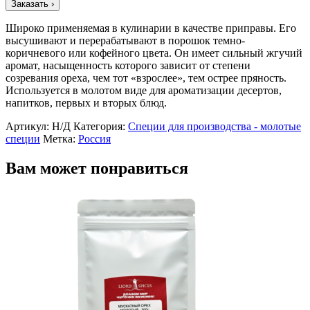
Заказать ›
Мускатный
орех
Широко применяемая в кулинарии в качестве приправы. Его
молотый
высушивают и перерабатывают в порошок темно-
(от
коричневого или кофейного цвета. Он имеет сильный жгучий
5
аромат, насыщенность которого зависит от степени
кг)
созревания ореха, чем тот «взрослее», тем острее пряность.
Используется в молотом виде для ароматизации десертов,
напитков, первых и вторых блюд.
Артикул:
Н/Д
Категория:
Специи для производства - молотые
специи
Метка:
Россия
Вам может понравиться