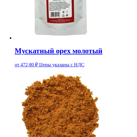
Мускатный орех молотый
от
472,80
₽
Цены указаны с НДС