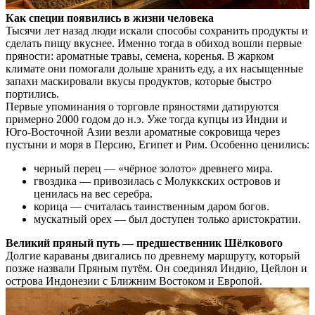
Как специи появились в жизни человека
Тысячи лет назад люди искали способы сохранить продукты и
сделать пищу вкуснее. Именно тогда в обиход вошли первые
пряности: ароматные травы, семена, коренья. В жарком
климате они помогали дольше хранить еду, а их насыщенные
запахи маскировали вкусы продуктов, которые быстро
портились.
Первые упоминания о торговле пряностями датируются
примерно 2000 годом до н.э. Уже тогда купцы из Индии и
Юго-Восточной Азии везли ароматные сокровища через
пустыни и моря в Персию, Египет и Рим. Особенно ценились:
черный перец — «чёрное золото» древнего мира.
гвоздика — привозилась с Молуккских островов и
ценилась на вес серебра.
корица — считалась таинственным даром богов.
мускатный орех — был доступен только аристократии.
Великий пряный путь — предшественник Шёлкового
Долгие караваны двигались по древнему маршруту, который
позже назвали Пряным путём. Он соединял Индию, Цейлон и
острова Индонезии с Ближним Востоком и Европой.