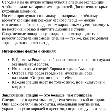
Сегодня нам не нужно отправляться в опасные экспедиции,
чтобы насладиться ароматами пряностей. Достаточно открыть
кухонный шкафчик.
Но если прислушаться к запаху — например, к тёплому
аромату корицы или резкому чёрного перца — можно
мысленно пройтись по древним караванным путям, заглянуть
на восточный базар и ощутить дыхание истории.
Современные повара и кулинары снова возвращаются к
ремеслу составления смесей специй — так же, как это делали
торговцы тысячи лет назад.
Интересные факты о специях
В Древнем Риме перец был настолько ценен, что служил
эквивалентом золота.
Именно из-за специй Европа открыла Америку.
Острова, где росла гвоздика и мускатный орех,
называли «Островами пряностей».
Каждая специя несёт не только вкус, но и культурный
код региона.
Заключение: специи — это больше, чем приправа
Специи — это ароматные свидетели человеческой истории.
Они вдохновляли на открытия, объединяли континенты,
украшали кухни королей и крестьян, согревали души и тела.