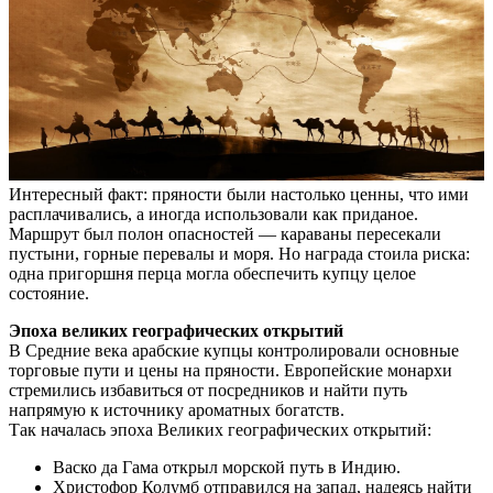
Интересный факт: пряности были настолько ценны, что ими
расплачивались, а иногда использовали как приданое.
Маршрут был полон опасностей — караваны пересекали
пустыни, горные перевалы и моря. Но награда стоила риска:
одна пригоршня перца могла обеспечить купцу целое
состояние.
Эпоха великих географических открытий
В Средние века арабские купцы контролировали основные
торговые пути и цены на пряности. Европейские монархи
стремились избавиться от посредников и найти путь
напрямую к источнику ароматных богатств.
Так началась эпоха Великих географических открытий:
Васко да Гама открыл морской путь в Индию.
Христофор Колумб отправился на запад, надеясь найти