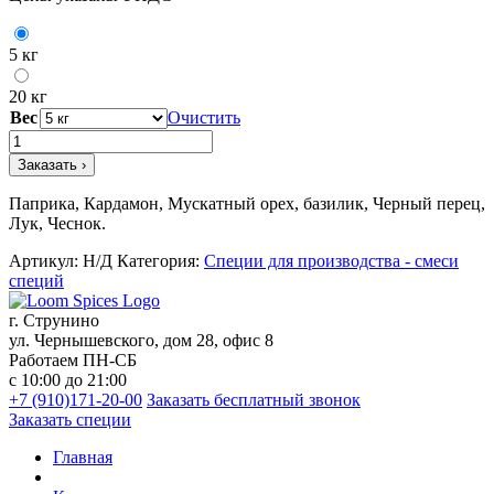
5 кг
20 кг
Вес
Очистить
Количество
товара
Заказать ›
Приправа
для
Паприка, Кардамон, Мускатный орех, базилик, Черный перец,
Шашлыка
Лук, Чеснок.
Артикул:
Н/Д
Категория:
Специи для производства - смеси
специй
г. Струнино
ул. Чернышевского, дом 28, офис 8
Работаем ПН-СБ
с 10:00 до 21:00
+7 (910)171-20-00
Заказать бесплатный звонок
Заказать специи
Главная