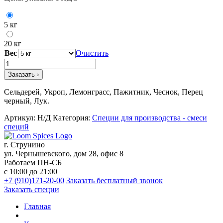
5 кг
20 кг
Вес
Очистить
Количество
товара
Заказать ›
Приправа
для
Сельдерей, Укроп, Лемонграсс, Пажитник, Чеснок, Перец
рыбы
черный, Лук.
Артикул:
Н/Д
Категория:
Специи для производства - смеси
специй
г. Струнино
ул. Чернышевского, дом 28, офис 8
Работаем ПН-СБ
с 10:00 до 21:00
+7 (910)171-20-00
Заказать бесплатный звонок
Заказать специи
Главная