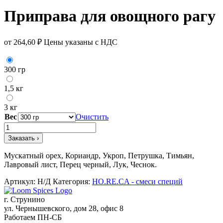
Приправа для овощного рагу
от
264,60
₽
Цены указаны с НДС
300 гр
1,5 кг
3 кг
Вес
Очистить
Количество
товара
Заказать ›
Приправа
для
Мускатный орех, Кориандр, Укроп, Петрушка, Тимьян,
овощного
Лавровый лист, Перец черный, Лук, Чеснок.
рагу
Артикул:
Н/Д
Категория:
HO.RE.CA - смеси специй
г. Струнино
ул. Чернышевского, дом 28, офис 8
Работаем ПН-СБ