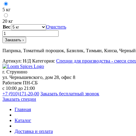
5 кг
20 кг
Вес
Очистить
Количество
товара
Заказать ›
Приправа
для
Паприка, Томатный порошок, Базилик, Тимьян, Кинза, Черный 
мяса
№12
Артикул:
Н/Д
Категория:
Специи для производства - смеси спе
Универсальная
г. Струнино
ул. Чернышевского, дом 28, офис 8
Работаем ПН-СБ
с 10:00 до 21:00
+7 (910)171-20-00
Заказать бесплатный звонок
Заказать специи
Главная
Каталог
Доставка и оплата