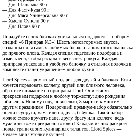
— Для Шашлыка 90 г
— Для Фаст-Фуда 90 г
— Для Мяса Универсальна 90 г
— Хмели Сунели 90 г
— Для Плова 90 г
Порадуйте своих близких уникальным подарком — набором
специй «6 Приправ №3»! Шесть неповторимых вкусов,
созданных для самых любимых блюд: от ароматного шашлыка
до пряного плова. Каждая специя тщательно подобрана и
измельчена, чтобы раскрыть весь спектр вкуса. Каждая
приправа упакована в удобную баночку, а стильная полочка в
комплекте станет украшением любой кухни.
Liord Spices – ароматный подарок для друзей и близких. Если
хочется порадовать коллегу, друзей или близкого человека,
обратите внимание на приправы Liord. Они станут
прекрасным подарком к любому торжеству: дню рождения,
юбилею, к Новому году, новоселью, 8 марта и к многим
другим праздникам. Подарочный премиум-набор обязательно
оценит супруга, мама или подруга, бабушка. Такой набор
можно смело вручить папе, другу, брату или коллеге, ведь
мужчины тоже прекрасно готовят! Каждый из них раскроет
новые грани своих кулинарных талантов. Liord Spices —
Делаем мир чуточку вкуснее!