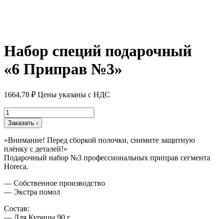
Набор специй подарочный
«6 Приправ №3»
1664,78
₽
Цены указаны с НДС
Количество
товара
Заказать ›
Набор
специй
«Внимание! Перед сборкой полочки, снимите защитную
подарочный
плёнку с деталей!»
«6
Подарочный набор №3 профессиональных приправ сегмента
Приправ
Horeca.
№3»
— Собственное производство
— Экстра помол
Состав:
— Для Курицы 90 г