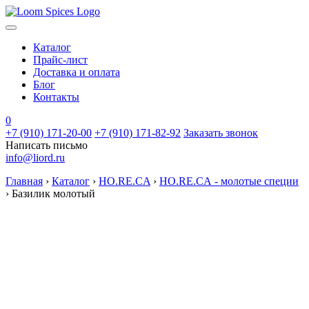
Каталог
Прайс-лист
Доставка и оплата
Блог
Контакты
0
+7 (910) 171-20-00
+7 (910) 171-82-92
Заказать звонок
Написать письмо
info@liord.ru
Главная
›
Каталог
›
HO.RE.CA
›
HO.RE.CА - молотые специи
›
Базилик молотый